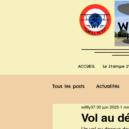
W
Bap
ACCUEIL
Le Stampe S
Tous les posts
Actualités
willfly37
30 juin 2025
1 mi
Vol au d
Un vol au dessus des