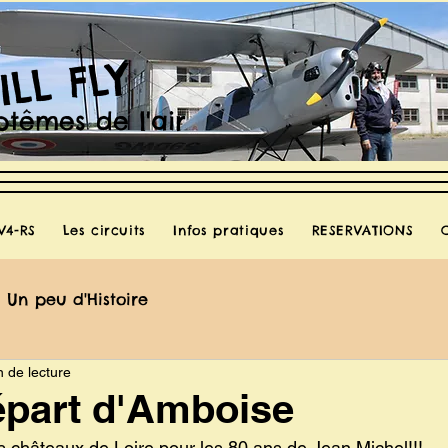
ILL FLY
têmes de l'air
V4-RS
Les circuits
Infos pratiques
RESERVATIONS
Un peu d'Histoire
n de lecture
épart d'Amboise
 châteaux de Loire pour les 80 ans de Jean Michel!!!