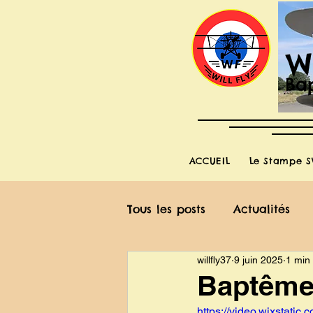
W
Bap
ACCUEIL
Le Stampe S
Tous les posts
Actualités
willfly37
9 juin 2025
1 min 
Baptême 
https://video.wixstat