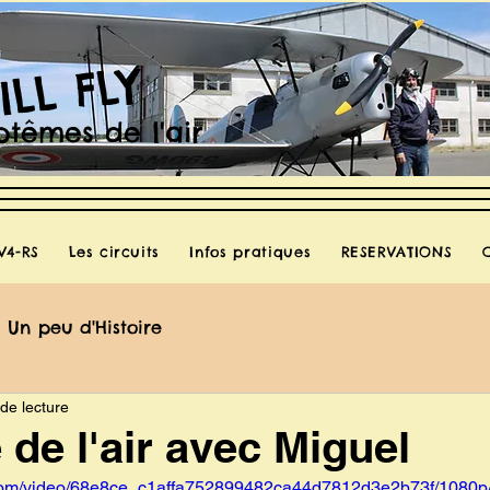
ILL FLY
têmes de l'air
V4-RS
Les circuits
Infos pratiques
RESERVATIONS
Un peu d'Histoire
de lecture
de l'air avec Miguel
ic.com/video/68e8ce_c1affa752899482ca44d7812d3e2b73f/1080p