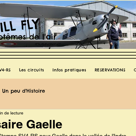
ILL FLY
têmes de l'air
V4-RS
Les circuits
Infos pratiques
RESERVATIONS
Un peu d'Histoire
in de lecture
aire Gaelle
Stampe SV4-RS pour Gaelle dans la vallée de l'Indre