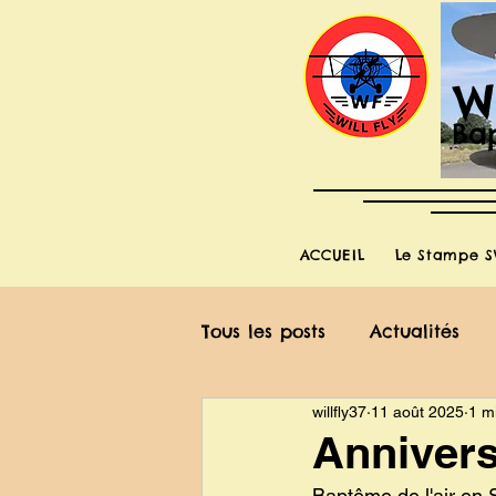
W
Bap
ACCUEIL
Le Stampe S
Tous les posts
Actualités
willfly37
11 août 2025
1 m
Annivers
Baptême de l'air en 